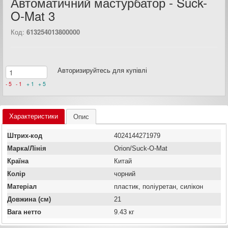
Автоматичний мастурбатор - Suck-
O-Mat 3
Код:
613254013800000
Авторизируйтесь для купівлі
- 5
- 1
+ 1
+ 5
Характеристики
Опис
Штрих-код
4024144271979
Марка/Лінія
Orion/Suck-O-Mat
Країна
Китай
Колір
чорний
Матеріал
пластик, поліуретан, силікон
Довжина (см)
21
Вага нетто
9.43 кг