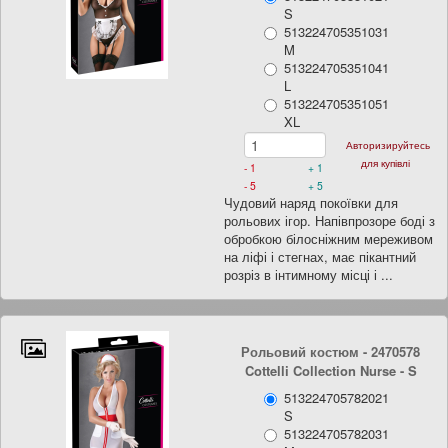
S
513224705351031
M
513224705351041
L
513224705351051
XL
Авторизируйтесь
для купівлі
- 1
+ 1
- 5
+ 5
Чудовий наряд покоївки для
рольових ігор. Напівпрозоре боді з
обробкою білосніжним мереживом
на ліфі і стегнах, має пікантний
розріз в інтимному місці і ...
Рольовий костюм - 2470578
Cottelli Collection Nurse
- S
513224705782021
S
513224705782031