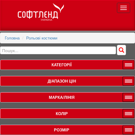
Toggle
naviga
Головна
Рольові костюми
КАТЕГОРІЇ
ДІАПАЗОН ЦІН
МАРКА/ЛІНІЯ
КОЛІР
РОЗМІР