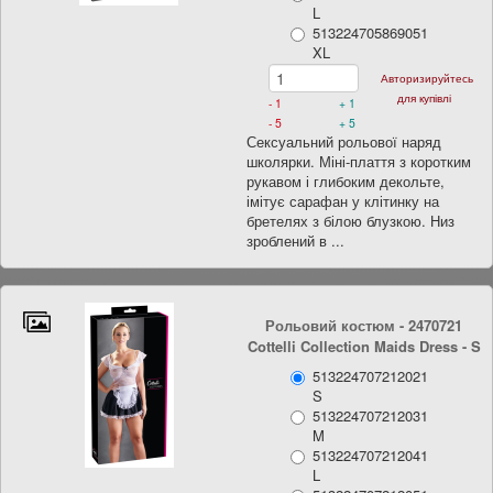
L
513224705869051
XL
Авторизируйтесь
для купівлі
- 1
+ 1
- 5
+ 5
Сексуальний рольової наряд
школярки. Міні-плаття з коротким
рукавом і глибоким декольте,
імітує сарафан у клітинку на
бретелях з білою блузкою. Низ
зроблений в ...
Рольовий костюм - 2470721
Cottelli Collection Maids Dress
- S
513224707212021
S
513224707212031
M
513224707212041
L