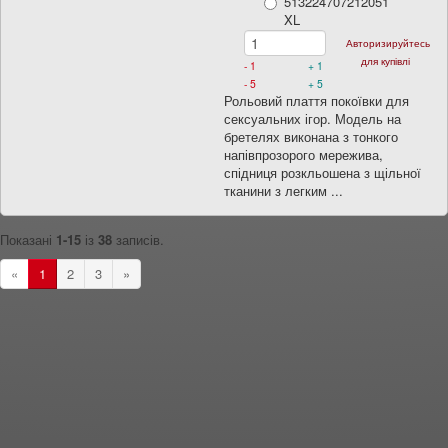
513224707212051
XL
Авторизируйтесь
для купівлі
- 1
+ 1
- 5
+ 5
Рольовий плаття покоївки для
сексуальних ігор. Модель на
бретелях виконана з тонкого
напівпрозорого мережива,
спідниця розкльошена з щільної
тканини з легким ...
Показані
1-15
із
38
записів.
«
1
2
3
»