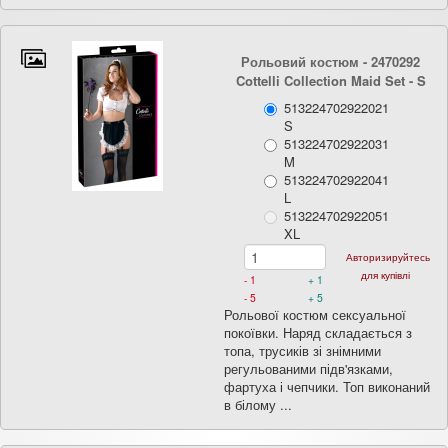
Рольовий костюм - 2470292
Cottelli Collection Maid Set
- S
513224702922021
S
513224702922031
M
513224702922041
L
513224702922051
XL
Авторизируйтесь
для купівлі
- 1
+ 1
- 5
+ 5
Рольової костюм сексуальної
покоївки. Наряд складається з
топа, трусиків зі знімними
регульованими підв'язками,
фартуха і чепчики. Топ виконаний
в білому ...