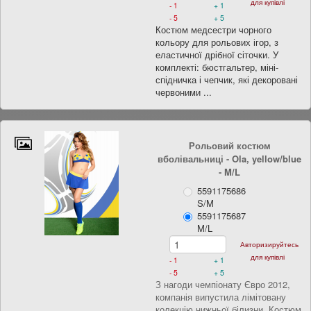
для купівлі
- 1
+ 1
- 5
+ 5
Костюм медсестри чорного
кольору для рольових ігор, з
еластичної дрібної сіточки. У
комплекті: бюстгальтер, міні-
спідничка і чепчик, які декоровані
червоними ...
Рольовий костюм
вболівальниці - Ola, yellow/blue
- M/L
5591175686
S/M
5591175687
M/L
Авторизируйтесь
для купівлі
- 1
+ 1
- 5
+ 5
З нагоди чемпіонату Євро 2012,
компанія випустила лімітовану
колекцію нижньої білизни. Костюм