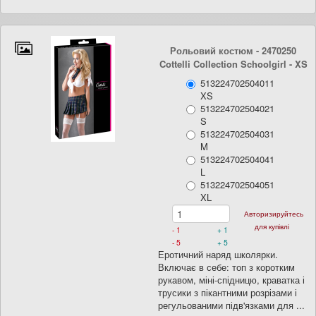
Рольовий костюм - 2470250
Cottelli Collection Schoolgirl
- XS
513224702504011
XS
513224702504021
S
513224702504031
M
513224702504041
L
513224702504051
XL
Авторизируйтесь
для купівлі
- 1
+ 1
- 5
+ 5
Еротичний наряд школярки.
Включає в себе: топ з коротким
рукавом, міні-спідницю, краватка і
трусики з пікантними розрізами і
регульованими підв'язками для ...