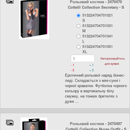
Рольовий костюм - 2470470
Cottelli Collection Secretary
- S
513224704701021
S
513224704701031
M
513224704701041
L
513224704701051
XL
Авторизируйтесь
для купівлі
- 1
+ 1
- 5
+ 5
Еротичний рольової наряд бізнес-
леді. Складається з міні-сукні і
чорної краватки. Футболка чорного
кольору в вертикальну білу
смужку, на тонких бретелях з
дуже ...
Рольовий костюм - 2470497
Cottelli Collection Nurse Outfit
- S