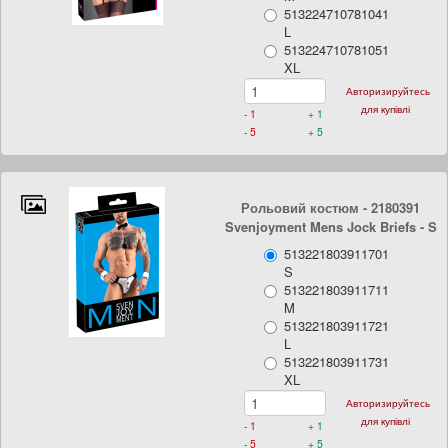
513224710781041
L
513224710781051
XL
Авторизируйтесь
для купівлі
- 1
+ 1
- 5
+ 5
Рольовий костюм - 2180391
Svenjoyment Mens Jock Briefs
- S
513221803911701
S
513221803911711
M
513221803911721
L
513221803911731
XL
Авторизируйтесь
для купівлі
- 1
+ 1
- 5
+ 5