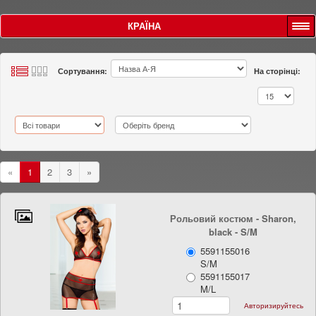
КРАЇНА
Сортування:
На сторінці:
«
1
2
3
»
Рольовий костюм - Sharon,
black
- S/M
5591155016
S/M
5591155017
M/L
Авторизируйтесь