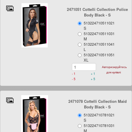
2471051 Cottelli Collection Police
Body Black
- S
513224710511021
S
513224710511031
M
513224710511041
L
513224710511051
XL
Авторизируйтесь
для купівлі
- 1
+ 1
- 5
+ 5
2471078 Cottelli Collection Maid
Body Black
- S
513224710781021
S
513224710781031
M