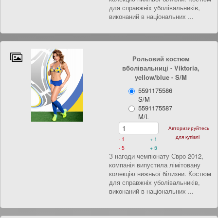
для справжніх уболівальників,
виконаний в національних ...
Рольовий костюм
вболівальниці - Viktoria,
yellow/blue
- S/M
5591175586
S/M
5591175587
M/L
Авторизируйтесь
для купівлі
- 1
+ 1
- 5
+ 5
З нагоди чемпіонату Євро 2012,
компанія випустила лімітовану
колекцію нижньої білизни. Костюм
для справжніх уболівальників,
виконаний в національних ...