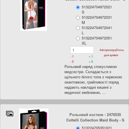
513224704972021
S
513224704972031
M
513224704972041
L
513224704972051
XL
Авторизируйтесь
для купівлі
- 1
+ 1
- 5
+ 5
Рольовий наряд спокусливою
медсестри. Складається з
щільного білого топа з червоною
окантовкою, грайливості поряд
надають накладні кишені з
медичної емблемою, ...
Рольовий костюм - 2470535
Cottelli Collection Maid Body
- S
513224705351021