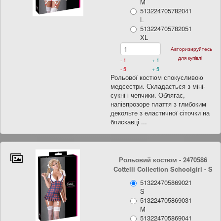
M
513224705782041
L
513224705782051
XL
Авторизируйтесь
для купівлі
- 1
+ 1
- 5
+ 5
Рольової костюм спокусливою
медсестри. Складається з міні-
сукні і чепчики. Облягає,
напівпрозоре плаття з глибоким
декольте з еластичної сіточки на
блискавці ...
Рольовий костюм - 2470586
Cottelli Collection Schoolgirl
- S
513224705869021
S
513224705869031
M
513224705869041