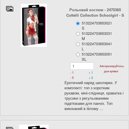
Рольовий костюм - 2470365
Cottelli Collection Schoolgirl
- S
513224703653021
S
513224703653031
M
513224703653041
L
513224703653051
XL
Авторизируйтесь
для купівлі
- 1
+ 1
- 5
+ 5
Еротичний наряд школярки. У
комплекті: топ з коротким
рукавом, міні-спідниця, краватка і
трусики з регульованими
підв'язками для панчіх. Топ
виконаний в білому ...