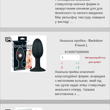
стимулятор конічної форми із
заокругленим кінчиком для для
безпечного та легкого введення.
Має рельєфну текстуру поверхні
у вигляді ...
Анальна пробка - Backdoor
Friend L
61325072290000
Авторизируйтесь
для купівлі
- 1
+ 1
- 5
+ 5
Анальна пробка класичної
конусоподібної форми, всередині
з металевим кулькою, який під
час рухів надає м'яку стимуляцію
анального отвору. Іграшка
виготовлена з ...