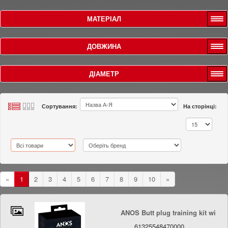
МАТЕРІАЛ
ДОВЖИНА
ДІАМЕТР
Сортування:
На сторінці:
«
1
2
3
4
5
6
7
8
9
10
»
ANOS Butt plug training kit wi
61325548470000