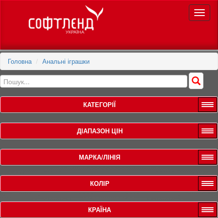
Toggle
naviga
Головна
Анальні іграшки
КАТЕГОРІЇ
ДІАПАЗОН ЦІН
МАРКА/ЛІНІЯ
КОЛІР
КРАЇНА