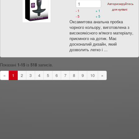
Авторизируйтесь
для купівлі
- 1
+ 1
- 5
+ 5
Оксамитова анальна пробка
чорного кольору, виготовлена з
високоякісного м'якого матеріалу,
приємного на дотик. Має
досконалий дизайн, який
дозволить легко і ...
Показані
1-15
із
518
записів.
«
1
2
3
4
5
6
7
8
9
10
»