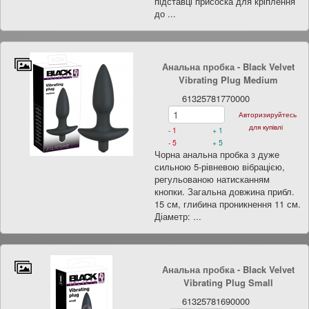
підставці присоска для кріплення
до ...
Анальна пробка - Black Velvet
Vibrating Plug Medium
61325781770000
Авторизируйтесь
для купівлі
- 1
+ 1
- 5
+ 5
Чорна анальна пробка з дуже
сильною 5-рівневою вібрацією,
регульованою натисканням
кнопки. Загальна довжина прибл.
15 см, глибина проникнення 11 см.
Діаметр: ...
Анальна пробка - Black Velvet
Vibrating Plug Small
61325781690000