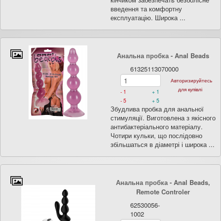
введення та комфортну
експлуатацію. Широка ...
Анальна пробка - Anal Beads
61325113070000
Авторизируйтесь
для купівлі
- 1
+ 1
- 5
+ 5
Збудлива пробка для анальної
стимуляції. Виготовлена з якісного
антибактеріального матеріалу.
Чотири кульки, що послідовно
збільшаться в діаметрі і широка ...
Анальна пробка - Anal Beads,
Remote Controler
62530056-
1002