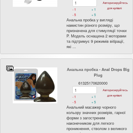
Авторизируйтесь
для купівлі
- 1
+ 1
- 5
+ 5
Анальна пробка у вигляді
намистин різного розміру, що
призначена для стимуляції точки
P. Модель оснащена 2 моторами
та підтримує 9 режимів вібрації,
які ...
Анальна пробка - Anal Drops Big
Plug
61325170620000
Авторизируйтесь
для купівлі
- 1
+ 1
- 5
+ 5
Анальний масажер чорного
кольору значних розмірів, гарної
форми з загостреним
наконечником для легкого
проникнення, стволом з великого