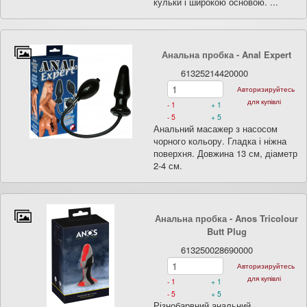
кульки і широкою основою. ...
Анальна пробка - Anal Expert
61325214420000
Авторизируйтесь
для купівлі
- 1
+ 1
- 5
+ 5
Анальний масажер з насосом
чорного кольору. Гладка і ніжна
поверхня. Довжина 13 см, діаметр
2-4 см.
Анальна пробка - Anos Tricolour
Butt Plug
613250028690000
Авторизируйтесь
для купівлі
- 1
+ 1
- 5
+ 5
Різнобарвний анальний