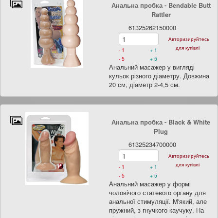
Анальна пробка - Bendable Butt
Rattler
61325262150000
Авторизируйтесь
для купівлі
- 1
+ 1
- 5
+ 5
Анальний масажер у вигляді
кульок різного діаметру. Довжина
20 см, діаметр 2-4,5 см.
Анальна пробка - Black & White
Plug
61325234700000
Авторизируйтесь
для купівлі
- 1
+ 1
- 5
+ 5
Анальний масажер у формі
чоловічого статевого органу для
анальної стимуляції. М'який, але
пружний, з гнучкого каучуку. На