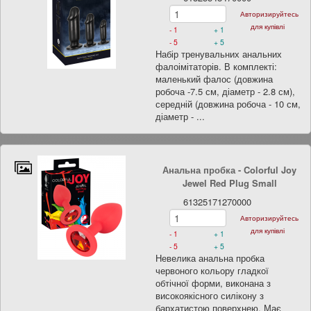
Авторизируйтесь
для купівлі
- 1
+ 1
- 5
+ 5
Набір тренувальних анальних
фалоімітаторів. В комплекті:
маленький фалос (довжина
робоча -7.5 см, діаметр - 2.8 см),
середній (довжина робоча - 10 см,
діаметр - ...
Анальна пробка - Colorful Joy
Jewel Red Plug Small
61325171270000
Авторизируйтесь
для купівлі
- 1
+ 1
- 5
+ 5
Невелика анальна пробка
червоного кольору гладкої
обтічної форми, виконана з
високоякісного силікону з
бархатистою поверхнею. Має