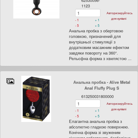
62530056-
1123
Авторизируйтесь
для купівлі
- 1
+ 1
- 5
+ 5
Анальна пробка з обертовою
головкою, призначений для
внутрішньої стимуляції з
додатковим масажним ефектом
завдяки повороту на 360°.
Рельєфна форма з хвилястою ...
Анальна пробка - Alive Metal
Anal Fluffy Plug S
613250031800000
Авторизируйтесь
для купівлі
- 1
+ 1
- 5
+ 5
Елагантна анальна пробка з
абсолютно гладкою поверхнею.
Конічна форма зі звуженим
кінчиком забезпечать безболісне