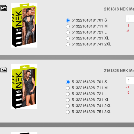
2161818 NEK Men
513221618181701 S
513221618181711 M
- 1
- 5
513221618181721 L
513221618181731 XL
513221618181741 2XL
2161826 NEK Men
513221618261701 S
513221618261711 M
- 1
- 5
513221618261721 L
513221618261731 XL
513221618261741 2XL
513221618261751 3XL