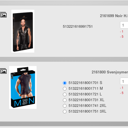
2161699 Noir H.S
513221616991751
- 1
- 5
2161800 Svenjoyment
513221618001701 S
513221618001711 M
- 1
- 5
513221618001721 L
513221618001731 XL
513221618001741 2XL
513221618001751 3XL