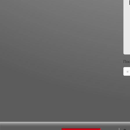
Пок
«