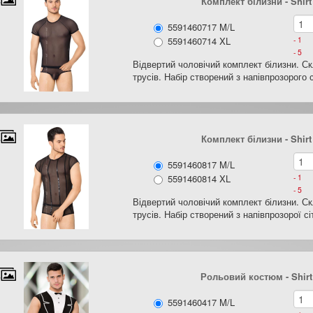
Комплект білизни - Shirt
5591460717 M/L
5591460714 XL
- 1
- 5
Відвертий чоловічий комплект білизни. С
трусів. Набір створений з напівпрозорого 
Комплект білизни - Shirt
5591460817 M/L
5591460814 XL
- 1
- 5
Відвертий чоловічий комплект білизни. С
трусів. Набір створений з напівпрозорої с
Рольовий костюм - Shirt 
5591460417 M/L