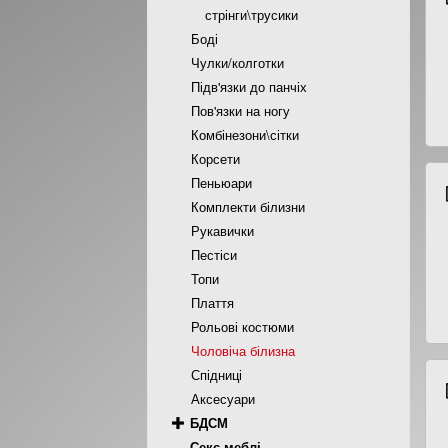
стрінги\трусики
Боді
Чулки/колготки
Підв'язки до панчіх
Пов'язки на ногу
Комбінезони\сітки
Корсети
Пеньюари
Комплекти білизни
Рукавички
Пестіси
Топи
Плаття
Рольові костюми
Чоловіча білизна
Спідниці
Аксесуари
БДСМ
Секс меблі