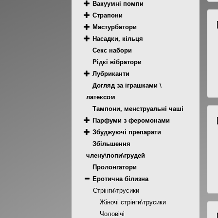
Вакуумні помпи
Страпони
Мастурбатори
Насадки, кільця
Секс набори
Рідкі вібратори
Лубриканти
Догляд за іграшками \
латексом
Тампони, менструальні чаші
Парфуми з феромонами
Збуджуючі препарати
Збільшення
члену\попи\грудей
Пролонгатори
Еротична білизна
Стрінги\трусики
Жіночі стрінги\трусики
Чоловічі