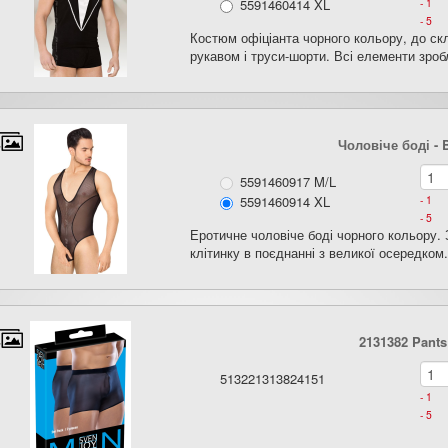
5591460414 XL
- 1
- 5
Костюм офіціанта чорного кольору, до ск
рукавом і труси-шорти. Всі елементи зробл
Чоловіче боді - 
5591460917 M/L
5591460914 XL
- 1
- 5
Еротичне чоловіче боді чорного кольору. З
клітинку в поєднанні з великої осередком.
2131382 Pants 
513221313824151
- 1
- 5