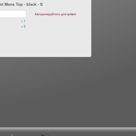
t Mens Top - black
- S
Авторизируйтесь для купівлі
+ 1
+ 5