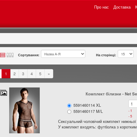
Про нас
Доставка
Сортування:
На сторінці:
1
2
3
4
5
»
Комплект білизни - Net Se
5591460114 XL
5591460117 M/L
- 1
- 5
Сексуальний чоловічий комплект нижньої б
У комплект входять: футболка з коротким р