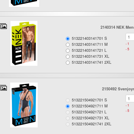
2140314 NEK Mens
513221403141701 S
513221403141711 M
- 1
- 5
513221403141721 L
513221403141731 XL
513221403141741 2XL
2150492 Svenjoy
513221504921701 S
513221504921711 M
- 1
- 5
513221504921721 L
513221504921731 XL
513221504921741 2XL