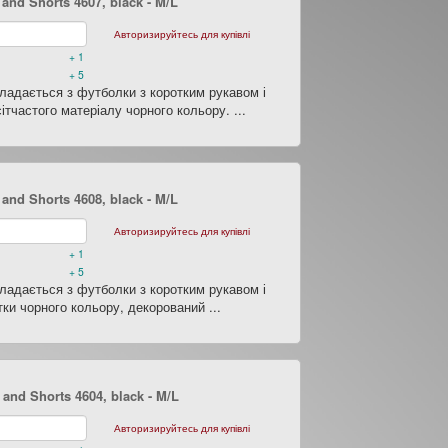
 and Shorts 4607, black
- M/L
Авторизируйтесь для купівлі
+ 1
+ 5
кладається з футболки з коротким рукавом і
сітчастого матеріалу чорного кольору. ...
 and Shorts 4608, black
- M/L
Авторизируйтесь для купівлі
+ 1
+ 5
кладається з футболки з коротким рукавом і
ітки чорного кольору, декорований ...
and Shorts 4604, black
- M/L
Авторизируйтесь для купівлі