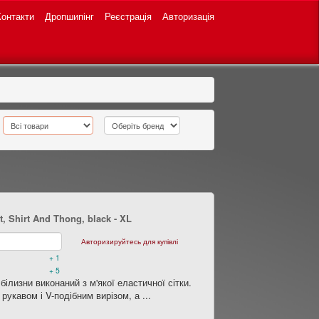
Контакти
Дропшипінг
Реєстрація
Авторизація
t, Shirt And Thong, black
- XL
Авторизируйтесь для купівлі
+ 1
+ 5
ілизни виконаний з м'якої еластичної сітки.
укавом і V-подібним вирізом, а ...