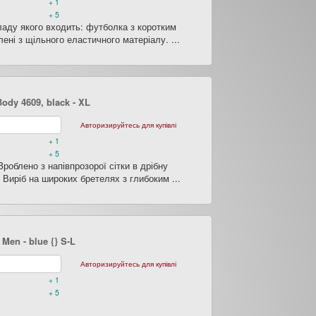
+ 1
+ 5
ладу якого входить: футболка з коротким
ені з щільного еластичного матеріалу. ...
Body 4609, black
- XL
Авторизируйтесь для купівлі
+ 1
+ 5
роблено з напівпрозорої сітки в дрібну
 Виріб на широких бретелях з глибоким ...
Men - blue {} S-L
Авторизируйтесь для купівлі
+ 1
+ 5