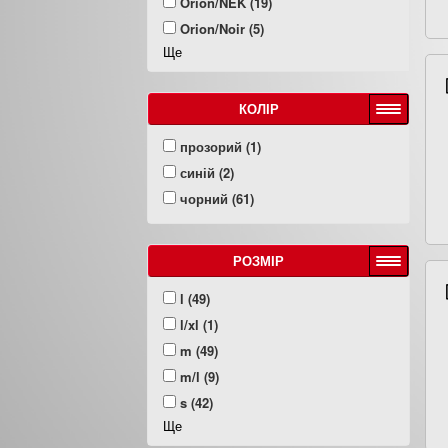
Orion/NEK (19)
Orion/Noir (5)
Ще
КОЛІР
прозорий (1)
синій (2)
чорний (61)
РОЗМІР
l (49)
l/xl (1)
m (49)
m/l (9)
s (42)
Ще