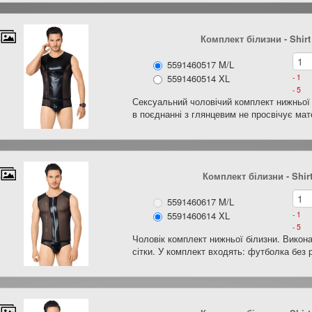
Комплект білизни - Shirt
5591460517 M/L
5591460514 XL
- 1
- 5
Сексуальний чоловічий комплект нижньої б
в поєднанні з глянцевим не просвічує мат
Комплект білизни - Shirt
5591460617 M/L
5591460614 XL
- 1
- 5
Чоловік комплект нижньої білизни. Викона
сітки. У комплект входять: футболка без р