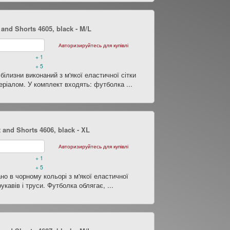
 and Shorts 4605, black
- M/L
Авторизируйтесь для купівлі
+ 1
+ 5
ілизни виконаний з м'якої еластичної сітки
еріалом. У комплект входять: футболка ...
 and Shorts 4606, black
- XL
Авторизируйтесь для купівлі
+ 1
+ 5
но в чорному кольорі з м'якої еластичної
укавів і труси. Футболка облягає, ...