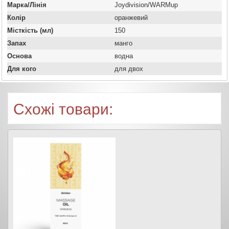
Марка/Лінія
Joydivision/WARMup
Колір
оранжевий
Місткість (мл)
150
Запах
манго
Основа
водна
Для кого
для двох
Схожі товари: