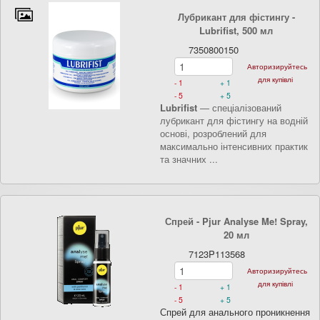
Лубрикант для фістингу -
Lubrifist, 500 мл
7350800150
Авторизируйтесь
для купівлі
- 1
+ 1
- 5
+ 5
Lubrifist
— спеціалізований
лубрикант для фістингу на водній
основі, розроблений для
максимально інтенсивних практик
та значних ...
Спрей - Pjur Analyse Me! Spray,
20 мл
7123P113568
Авторизируйтесь
для купівлі
- 1
+ 1
- 5
+ 5
Спрей для анального проникнення