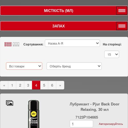
МІСТКІСТЬ (МЛ)
ЗАПАХ
Сортування:
На сторінці:
«
1
2
3
4
5
6
»
Лубрикант - Pjur Back Door
Relaxing, 30 мл
7123P104665
Авторизируйтесь