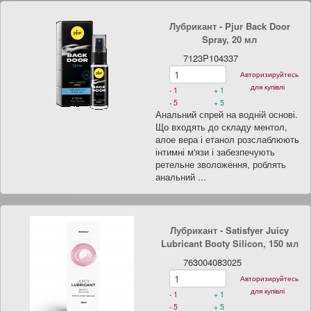
Лубрикант - Pjur Back Door
Spray, 20 мл
7123P104337
Авторизируйтесь
для купівлі
- 1
+ 1
- 5
+ 5
Анальний спрей на водній основі.
Що входять до складу ментол,
алое вера і етанол розслаблюють
інтимні м'язи і забезпечують
ретельне зволоження, роблять
анальний ...
Лубрикант - Satisfyer Juicy
Lubricant Booty Silicon, 150 мл
763004083025
Авторизируйтесь
для купівлі
- 1
+ 1
- 5
+ 5