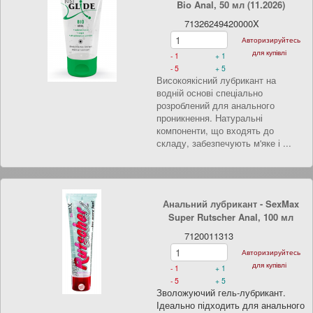
Bio Anal, 50 мл (11.2026)
71326249420000X
Авторизируйтесь
для купівлі
- 1
+ 1
- 5
+ 5
Високоякісний лубрикант на
водній основі спеціально
розроблений для анального
проникнення. Натуральні
компоненти, що входять до
складу, забезпечують м'яке і ...
Анальний лубрикант - SexMax
Super Rutscher Anal, 100 мл
7120011313
Авторизируйтесь
для купівлі
- 1
+ 1
- 5
+ 5
Зволожуючий гель-лубрикант.
Ідеально підходить для анального