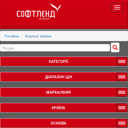
Toggle
naviga
Головна
Анальні змазки
КАТЕГОРІЇ
ДІАПАЗОН ЦІН
МАРКА/ЛІНІЯ
КРАЇНА
ОСНОВА