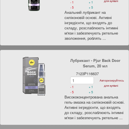
для купівлі
- 1
+ 1
- 5
+ 5
Анальний лубрикант на
силіконовій основі. Активні
інгредієнти, що входять до
складу, розслаблюють інтимні
м'язи і забезпечують ретельне
зволоження, роблять ...
Лубрикант - Pjur Back Door
Serum, 20 мл
7123P116637
Авторизируйтесь
для купівлі
- 1
+ 1
- 5
+ 5
Висококонцентрована анальна
гель-змазка на силіконовій основі.
Активні інгредієнти, що входять
до складу, розслаблюють інтимні
м'язи і забезпечують ретельне ...