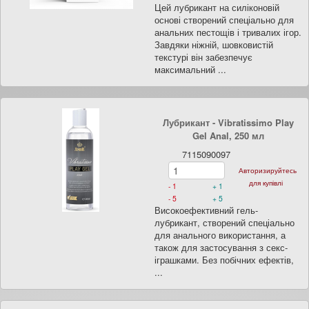
Цей лубрикант на силіконовій
основі створений спеціально для
анальних пестощів і тривалих ігор.
Завдяки ніжній, шовковистій
текстурі він забезпечує
максимальний ...
Лубрикант - Vibratissimo Play
Gel Anal, 250 мл
7115090097
Авторизируйтесь
для купівлі
- 1
+ 1
- 5
+ 5
Високоефективний гель-
лубрикант, створений спеціально
для анального використання, а
також для застосування з секс-
іграшками. Без побічних ефектів,
...