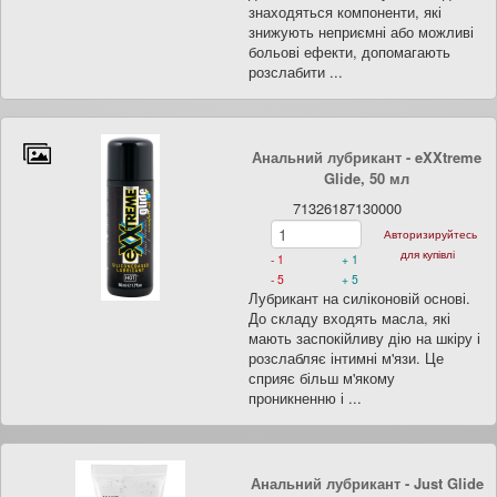
знаходяться компоненти, які
знижують неприємні або можливі
больові ефекти, допомагають
розслабити ...
Анальний лубрикант - eXXtreme
Glide, 50 мл
71326187130000
Авторизируйтесь
для купівлі
- 1
+ 1
- 5
+ 5
Лубрикант на силіконовій основі.
До складу входять масла, які
мають заспокійливу дію на шкіру і
розслабляє інтимні м'язи. Це
сприяє більш м'якому
проникненню і ...
Анальний лубрикант - Just Glide