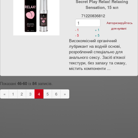
Secret Play Relax! Relaxing
Sensation, 15 мл
71220836812
Авторизируйтесь
для купівлі
- 1
+ 1
- 5
+ 5
Високоякісний органічний
лубрикант на водній основі,
розроблений спеціально для
анального сексу. Засіб в'язкої
текстури, без запаху та смаку,
містить компоненти ...
Показані
46-60
із
84
записів.
«
1
2
3
4
5
6
»