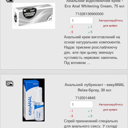
Анальний відбілюючий крем -
Ero Anal Whitening Cream, 75 мл
71326136900000
Авторизируйтесь
для купівлі
- 1
+ 1
- 5
+ 5
Анальний крем виготовлений на
основі натуральних компонентів.
Надає приємне розслаблюючу
дію, але при цьому зменшує
чутливість нервових закінчень.
Під впливом ...
Анальний лубрикант - easyANAL
Relax-Spray, 30 мл
7120014845
Авторизируйтесь
для купівлі
- 1
+ 1
- 5
+ 5
Спрей призначений спеціально
для анального сексу. У складі