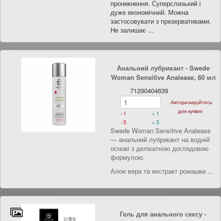
проникнення. Суперслизький і
дуже економічний. Можна
застосовувати з презервативами.
Не залишає ...
Анальний лубрикант - Swede
Woman Sensitive Analease, 60 мл
71290404639
Авторизируйтесь
для купівлі
- 1
+ 1
- 5
+ 5
Swede Woman Sensitive Analease
— анальний лубрикант на водній
основі з делікатною доглядовою
формулою.
Алое вера та екстракт ромашки ...
Гель для анального сексу -